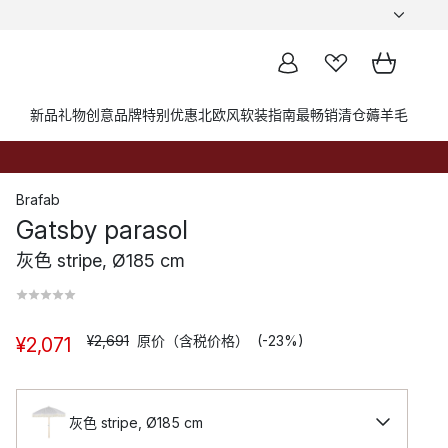
新品
礼物创意
品牌
特别优惠
北欧风软装指南
最畅销
清仓薅羊毛
Brafab
Gatsby parasol
灰色 stripe, Ø185 cm
¥2,691
原价（含税价格）
(-23%)
¥2,071
灰色 stripe, Ø185 cm