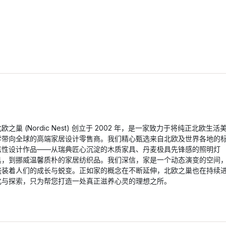
欧之巢 (Nordic Nest) 创立于 2002 年，是一家致力于将纯正北欧生活
学带向全球的高端家居设计零售商。我们精心甄选来自北欧及世界各地的
志性设计作品——从瑞典匠心沉淀的木质家具、丹麦极具先锋感的照明灯
具，到挪威温馨质朴的家居纺织品。我们深信，家是一个动态演变的空间
盛装着人们的成长与蜕变。正如家的概念在不断延伸，北欧之巢也在持续
化与探索，只为帮您打造一处真正滋养心灵的理想之所。