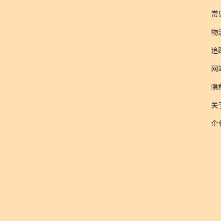
常
物
追
网
隐
关于
企