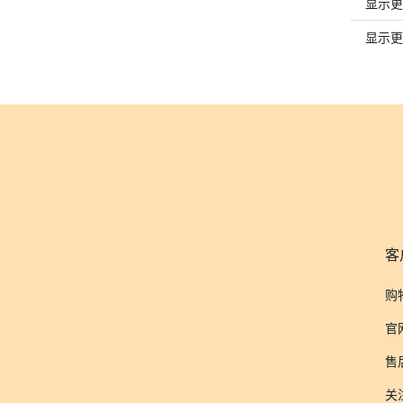
显示更
显示更
客
购
官
售
关