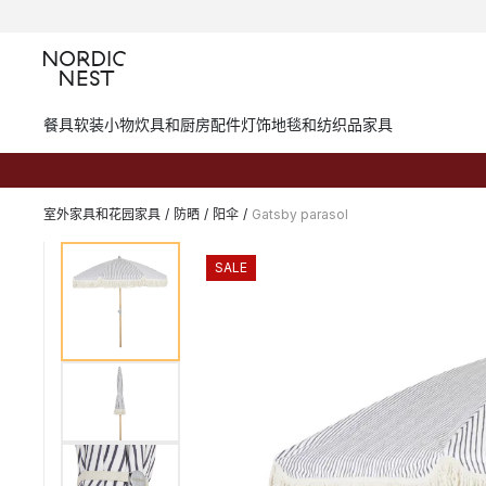
餐具
软装小物
炊具和厨房配件
灯饰
地毯和纺织品
家具
室外家具和花园家具
/
防晒
/
阳伞
/
Gatsby parasol
SALE