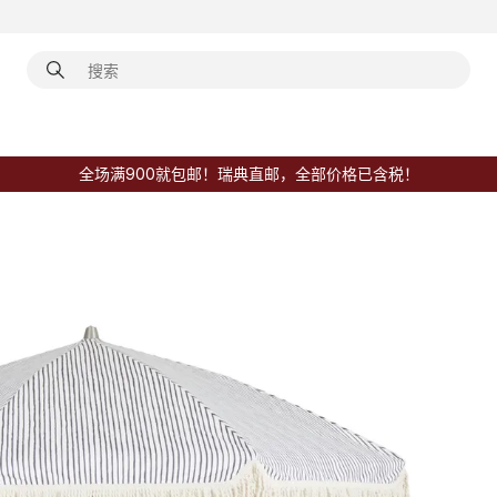
全场满900就包邮！瑞典直邮，全部价格已含税！