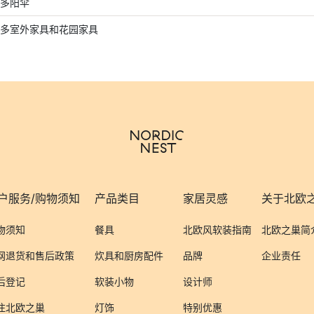
多阳伞
多室外家具和花园家具
户服务/购物须知
产品类目
家居灵感
关于北欧
物须知
餐具
北欧风软装指南
北欧之巢简
网退货和售后政策
炊具和厨房配件
品牌
企业责任
后登记
软装小物
设计师
注北欧之巢
灯饰
特别优惠