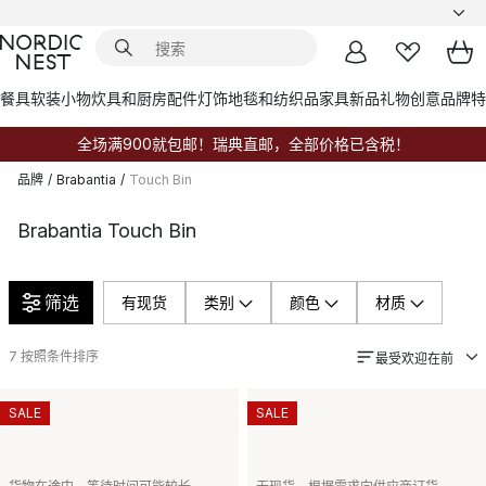
餐具
软装小物
炊具和厨房配件
灯饰
地毯和纺织品
家具
新品
礼物创意
品牌
特
全场满900就包邮！瑞典直邮，全部价格已含税！
品牌
/
Brabantia
/
Touch Bin
Brabantia Touch Bin
筛选
有现货
类别
颜色
材质
7
按照条件排序
最受欢迎在前
SALE
SALE