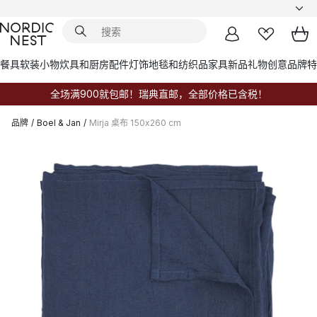
餐具
软装小物
炊具和厨房配件
灯饰
地毯和纺织品
家具
新品
礼物创意
品牌
特
全场满900就包邮！瑞典直邮，全部价格已含税！
品牌
/
Boel & Jan
/
Mirja 桌布 150x260 cm