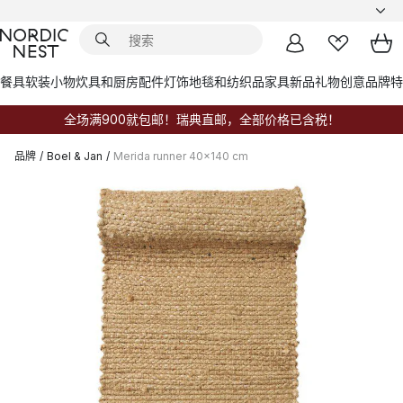
餐具
软装小物
炊具和厨房配件
灯饰
地毯和纺织品
家具
新品
礼物创意
品牌
特
全场满900就包邮！瑞典直邮，全部价格已含税！
品牌
/
Boel & Jan
/
Merida runner 40x140 cm