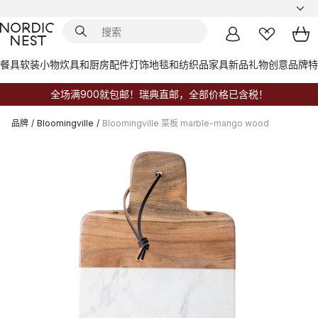
餐具
软装小物
炊具和厨房配件
灯饰
地毯和纺织品
家具
新品
礼物创意
品牌
特
全场满900就包邮！瑞典直邮，全部价格已含税！
品牌
/
Bloomingville
/
Bloomingville 菜板 marble-mango wood