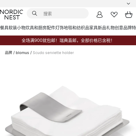
餐具
软装小物
炊具和厨房配件
灯饰
地毯和纺织品
家具
新品
礼物创意
品牌
特
全场满900就包邮！瑞典直邮，全部价格已含税！
品牌
/
blomus
/
Scudo serviette holder