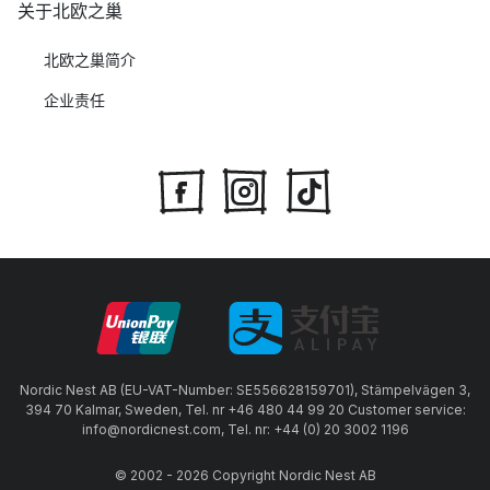
关于北欧之巢
北欧之巢简介
企业责任
Nordic Nest AB (EU-VAT-Number: SE556628159701), Stämpelvägen 3,
394 70 Kalmar, Sweden, Tel. nr +46 480 44 99 20 Customer service:
info@nordicnest.com, Tel. nr: +44 (0) 20 3002 1196
© 2002 - 2026 Copyright Nordic Nest AB