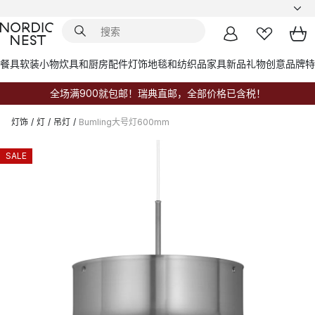
餐具
软装小物
炊具和厨房配件
灯饰
地毯和纺织品
家具
新品
礼物创意
品牌
特
全场满900就包邮！瑞典直邮，全部价格已含税！
灯饰
/
灯
/
吊灯
/
Bumling大号灯600mm
SALE