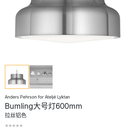
Anders Pehrson
for
Ateljé Lyktan
Bumling大号灯600mm
拉丝铝色