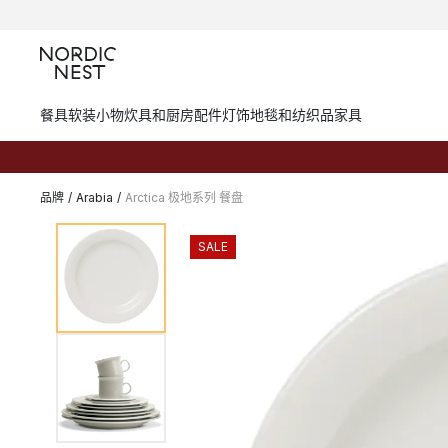
餐具
软装小物
炊具和厨房配件
灯饰
地毯和纺织品
家具
品牌
/
Arabia
/
Arctica 极地系列 餐盘
SALE