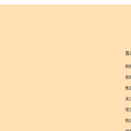
客
购
官
售
关
常
物