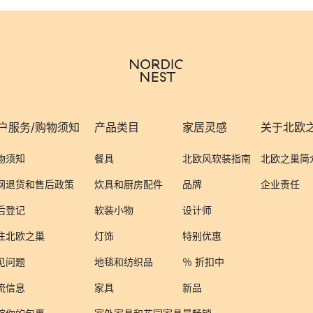
户服务/购物须知
产品类目
家居灵感
关于北欧
物须知
餐具
北欧风软装指南
北欧之巢简
网退货和售后政策
炊具和厨房配件
品牌
企业责任
后登记
软装小物
设计师
注北欧之巢
灯饰
特别优惠
见问题
地毯和纺织品
％ 折扣中
流信息
家具
新品