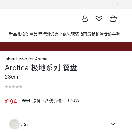
新品
礼物创意
品牌
特别优惠
北欧风软装指南
最畅销
清仓薅羊毛
Inkeri Leivo
for
Arabia
Arctica 极地系列 餐盘
23cm
¥231
原价（含税价格）
(-16%)
¥194
23cm