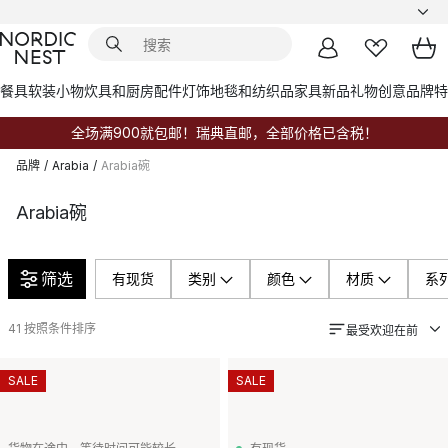
餐具
软装小物
炊具和厨房配件
灯饰
地毯和纺织品
家具
新品
礼物创意
品牌
特
全场满900就包邮！瑞典直邮，全部价格已含税！
品牌
/
Arabia
/
Arabia碗
Arabia碗
筛选
有现货
类别
颜色
材质
系
41
按照条件排序
最受欢迎在前
SALE
SALE