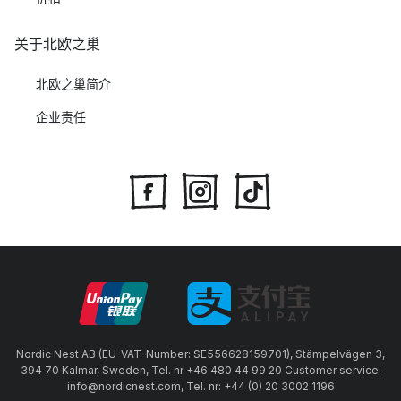
关于北欧之巢
北欧之巢简介
企业责任
Nordic Nest AB (EU-VAT-Number: SE556628159701), Stämpelvägen 3,
394 70 Kalmar, Sweden, Tel. nr +46 480 44 99 20 Customer service:
info@nordicnest.com, Tel. nr: +44 (0) 20 3002 1196