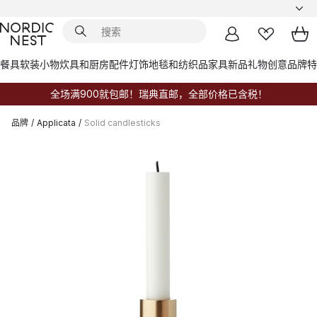
餐具
软装小物
炊具和厨房配件
灯饰
地毯和纺织品
家具
新品
礼物创意
品牌
特
全场满900就包邮！瑞典直邮，全部价格已含税！
品牌
/
Applicata
/
Solid candlesticks