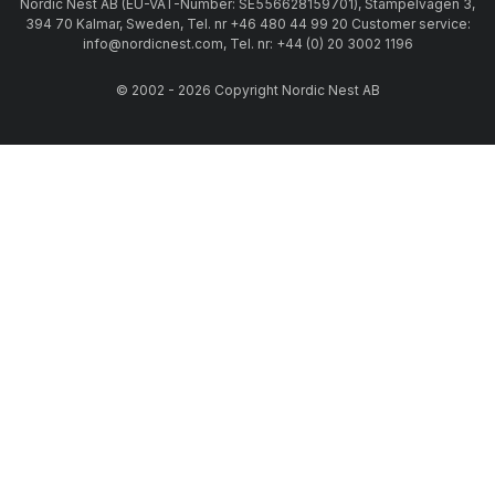
Nordic Nest AB (EU-VAT-Number: SE556628159701), Stämpelvägen 3,
394 70 Kalmar, Sweden, Tel. nr +46 480 44 99 20 Customer service:
info@nordicnest.com, Tel. nr: +44 (0) 20 3002 1196
© 2002 - 2026 Copyright Nordic Nest AB