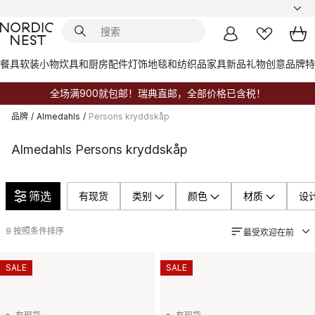
餐具
软装小物
炊具和厨房配件
灯饰
地毯和纺织品
家具
新品
礼物创意
品牌
特
全场满900就包邮！瑞典直邮，全部价格已含税！
品牌
/
Almedahls
/
Persons kryddskåp
Almedahls Persons kryddskåp
筛选
有现货
类别
颜色
材质
设
9
按照条件排序
最受欢迎在前
SALE
SALE