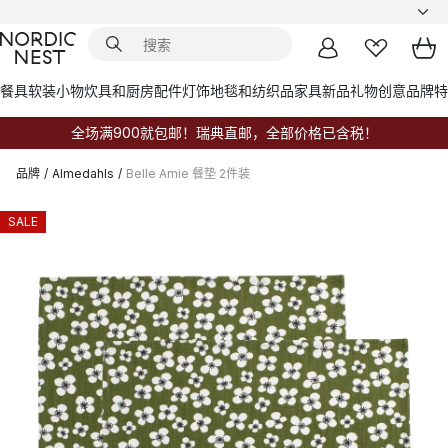
餐具
软装小物
炊具和厨房配件
灯饰
地毯和纺织品
家具
新品
礼物创意
品牌
特
全场满900就包邮！瑞典直邮，全部价格已含税！
品牌
/
Almedahls
/
Belle Amie 餐垫 2件装
SALE