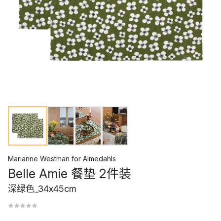
Marianne Westman
for
Almedahls
Belle Amie 餐垫 2件装
深绿色_34x45cm