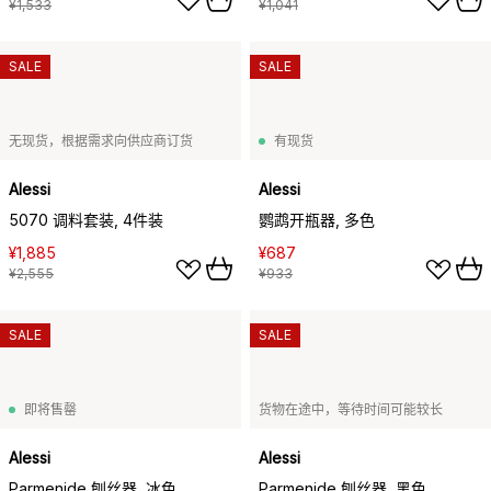
¥1,533
¥1,041
SALE
SALE
无现货，根据需求向供应商订货
有现货
Alessi
Alessi
5070 调料套装, 4件装
鹦鹉开瓶器, 多色
¥1,885
¥687
¥2,555
¥933
SALE
SALE
即将售罄
货物在途中，等待时间可能较长
Alessi
Alessi
Parmenide 刨丝器, 冰色
Parmenide 刨丝器, 黑色