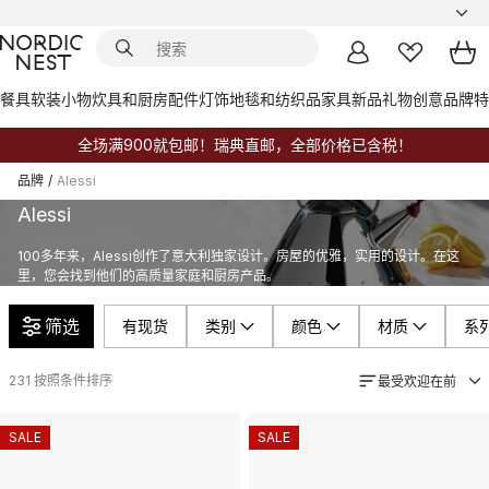
餐具
软装小物
炊具和厨房配件
灯饰
地毯和纺织品
家具
新品
礼物创意
品牌
特
全场满900就包邮！瑞典直邮，全部价格已含税！
品牌
/
Alessi
Alessi
100多年来，Alessi创作了意大利独家设计。房屋的优雅，实用的设计。在这
里，您会找到他们的高质量家庭和厨房产品。
筛选
有现货
类别
颜色
材质
系
231
按照条件排序
最受欢迎在前
SALE
SALE