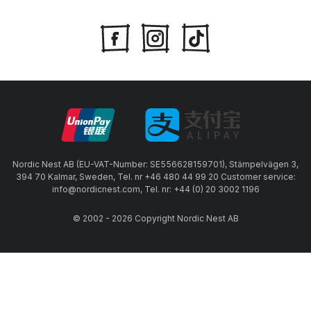
Nordic Nest AB (EU-VAT-Number: SE556628159701), Stämpelvägen 3,
394 70 Kalmar, Sweden, Tel. nr +46 480 44 99 20 Customer service:
info@nordicnest.com, Tel. nr: +44 (0) 20 3002 1196
© 2002 - 2026 Copyright Nordic Nest AB