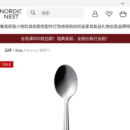
餐具
软装小物
炊具和厨房配件
灯饰
地毯和纺织品
家具
新品
礼物创意
品牌
特
全场满900就包邮！瑞典直邮，全部价格已含税！
品牌
/
Aida
/
Groovy 咖啡勺
SALE