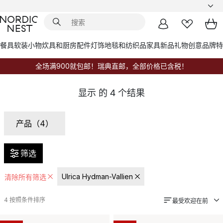
餐具
软装小物
炊具和厨房配件
灯饰
地毯和纺织品
家具
新品
礼物创意
品牌
特
全场满900就包邮！瑞典直邮，全部价格已含税！
显示
的
4
个结果
产品（4）
筛选
Ulrica Hydman-Vallien
清除所有筛选
4
按照条件排序
最受欢迎在前