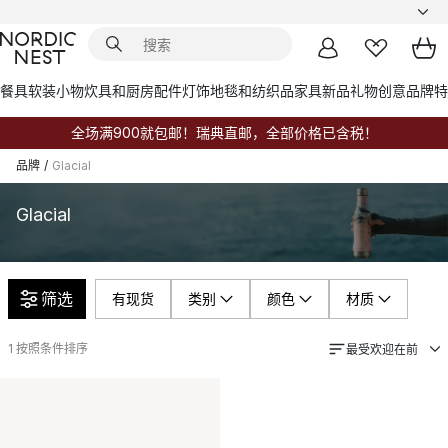
餐具
软装小物
炊具和厨房配件
灯饰
地毯和纺织品
家具
新品
礼物创意
品牌
特
全场满900就包邮！瑞典直邮，全部价格已含税！
品牌
/
Glacial
Glacial
筛选
有现货
类别
颜色
材质
1
按照条件排序
最受欢迎在前