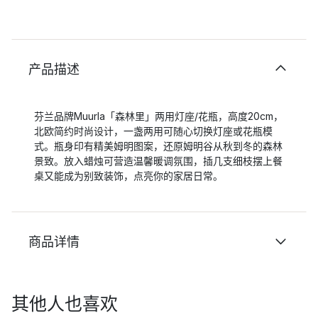
产品描述
芬兰品牌Muurla「森林里」两用灯座/花瓶，高度20cm，
北欧简约时尚设计，一盏两用可随心切换灯座或花瓶模
式。瓶身印有精美姆明图案，还原姆明谷从秋到冬的森林
景致。放入蜡烛可营造温馨暖调氛围，插几支细枝摆上餐
桌又能成为别致装饰，点亮你的家居日常。
商品详情
其他人也喜欢