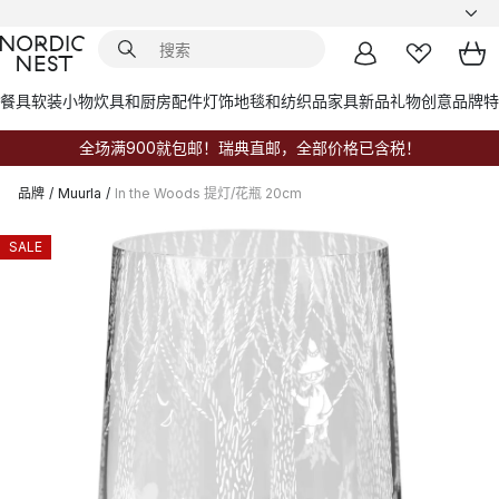
餐具
软装小物
炊具和厨房配件
灯饰
地毯和纺织品
家具
新品
礼物创意
品牌
特
全场满900就包邮！瑞典直邮，全部价格已含税！
品牌
/
Muurla
/
In the Woods 提灯/花瓶 20cm
SALE